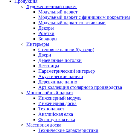
Продукция
Художественный паркет
Модульный паркет
Модульный паркет с финишным покрытием
Модульный паркет со вставками
Декоры
Розетки
Бордюры
Интерьеры
Стеновые панели (буазери)
Двери
Деревянные потолки
Лестницы
Параметрический интерьер
Акустические панели
Деревянные панно
Арт коллекция столярного производства
Многослойный паркет
Инженерный модуль
Инженерная доска
Технопаркет
Английская елка
Французская елка
Массивная доска
Технические характеристики