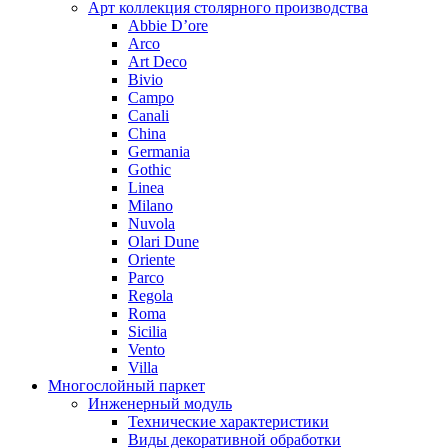
Арт коллекция столярного производства
Abbie D’ore
Arco
Art Deco
Bivio
Campo
Canali
China
Germania
Gothic
Linea
Milano
Nuvola
Olari Dune
Oriente
Parco
Regola
Roma
Sicilia
Vento
Villa
Многослойный паркет
Инженерный модуль
Технические характеристики
Виды декоративной обработки