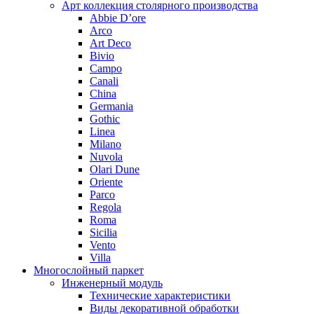
Арт коллекция столярного производства
Abbie D’ore
Arco
Art Deco
Bivio
Campo
Canali
China
Germania
Gothic
Linea
Milano
Nuvola
Olari Dune
Oriente
Parco
Regola
Roma
Sicilia
Vento
Villa
Многослойный паркет
Инженерный модуль
Технические характеристики
Виды декоративной обработки