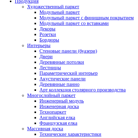
Продукция
Художественный паркет
Модульный паркет
Модульный паркет с финишным покрытием
Модульный паркет со вставками
Декоры
Розетки
Бордюры
Интерьеры
Стеновые панели (буазери)
Двери
Деревянные потолки
Лестницы
Параметрический интерьер
Акустические панели
Деревянные панно
Арт коллекция столярного производства
Многослойный паркет
Инженерный модуль
Инженерная доска
Технопаркет
Английская елка
Французская елка
Массивная доска
Технические характеристики