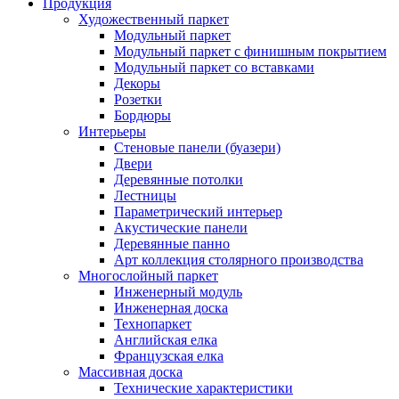
Продукция
Художественный паркет
Модульный паркет
Модульный паркет с финишным покрытием
Модульный паркет со вставками
Декоры
Розетки
Бордюры
Интерьеры
Стеновые панели (буазери)
Двери
Деревянные потолки
Лестницы
Параметрический интерьер
Акустические панели
Деревянные панно
Арт коллекция столярного производства
Многослойный паркет
Инженерный модуль
Инженерная доска
Технопаркет
Английская елка
Французская елка
Массивная доска
Технические характеристики