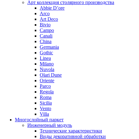
Арт коллекция столярного производства
Abbie D’ore
Arco
Art Deco
Bivio
Campo
Canali
China
Germania
Gothic
Linea
Milano
Nuvola
Olari Dune
Oriente
Parco
Regola
Roma
Sicilia
Vento
Villa
Многослойный паркет
Инженерный модуль
Технические характеристики
Виды декоративной обработки