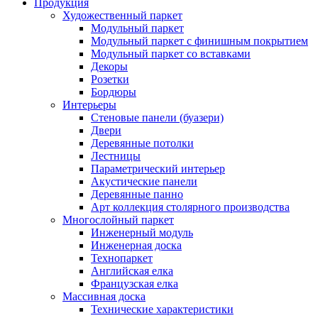
Продукция
Художественный паркет
Модульный паркет
Модульный паркет с финишным покрытием
Модульный паркет со вставками
Декоры
Розетки
Бордюры
Интерьеры
Стеновые панели (буазери)
Двери
Деревянные потолки
Лестницы
Параметрический интерьер
Акустические панели
Деревянные панно
Арт коллекция столярного производства
Многослойный паркет
Инженерный модуль
Инженерная доска
Технопаркет
Английская елка
Французская елка
Массивная доска
Технические характеристики