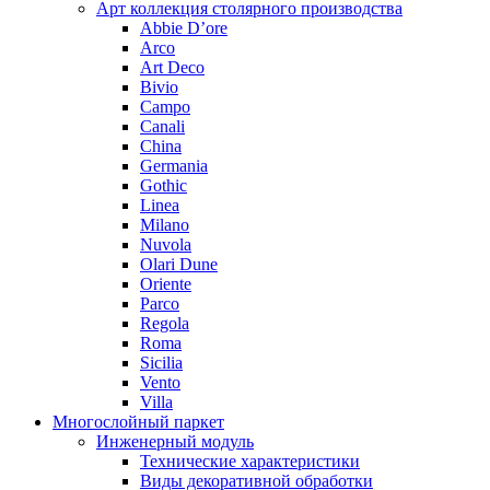
Арт коллекция столярного производства
Abbie D’ore
Arco
Art Deco
Bivio
Campo
Canali
China
Germania
Gothic
Linea
Milano
Nuvola
Olari Dune
Oriente
Parco
Regola
Roma
Sicilia
Vento
Villa
Многослойный паркет
Инженерный модуль
Технические характеристики
Виды декоративной обработки