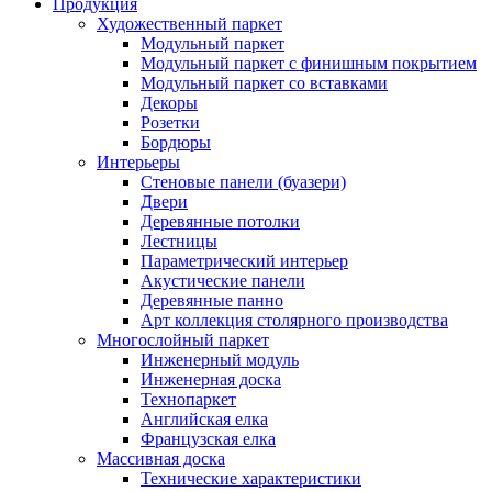
Продукция
Художественный паркет
Модульный паркет
Модульный паркет с финишным покрытием
Модульный паркет со вставками
Декоры
Розетки
Бордюры
Интерьеры
Стеновые панели (буазери)
Двери
Деревянные потолки
Лестницы
Параметрический интерьер
Акустические панели
Деревянные панно
Арт коллекция столярного производства
Многослойный паркет
Инженерный модуль
Инженерная доска
Технопаркет
Английская елка
Французская елка
Массивная доска
Технические характеристики