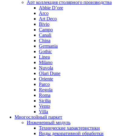
Арт коллекция столярного производства
Abbie D’ore
Arco
Art Deco
Bivio
Campo
Canali
China
Germania
Gothic
Linea
Milano
Nuvola
Olari Dune
Oriente
Parco
Regola
Roma
Sicilia
Vento
Villa
Многослойный паркет
Инженерный модуль
Технические характеристики
Виды декоративной обработки