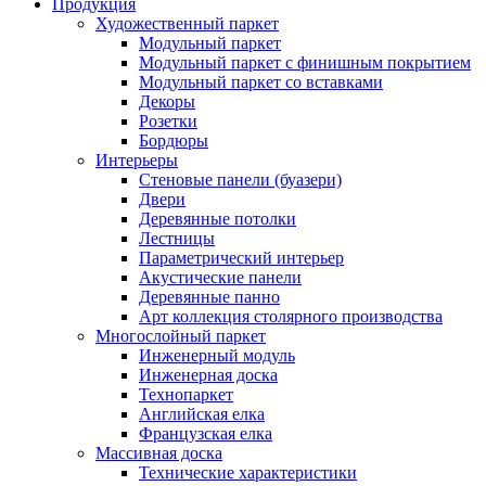
Продукция
Художественный паркет
Модульный паркет
Модульный паркет с финишным покрытием
Модульный паркет со вставками
Декоры
Розетки
Бордюры
Интерьеры
Стеновые панели (буазери)
Двери
Деревянные потолки
Лестницы
Параметрический интерьер
Акустические панели
Деревянные панно
Арт коллекция столярного производства
Многослойный паркет
Инженерный модуль
Инженерная доска
Технопаркет
Английская елка
Французская елка
Массивная доска
Технические характеристики