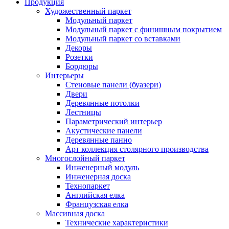
Продукция
Художественный паркет
Модульный паркет
Модульный паркет с финишным покрытием
Модульный паркет со вставками
Декоры
Розетки
Бордюры
Интерьеры
Стеновые панели (буазери)
Двери
Деревянные потолки
Лестницы
Параметрический интерьер
Акустические панели
Деревянные панно
Арт коллекция столярного производства
Многослойный паркет
Инженерный модуль
Инженерная доска
Технопаркет
Английская елка
Французская елка
Массивная доска
Технические характеристики