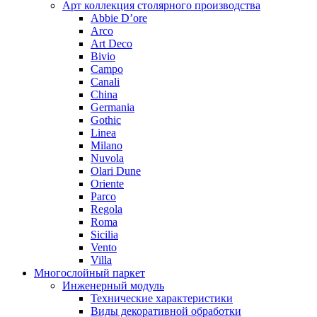
Арт коллекция столярного производства
Abbie D’ore
Arco
Art Deco
Bivio
Campo
Canali
China
Germania
Gothic
Linea
Milano
Nuvola
Olari Dune
Oriente
Parco
Regola
Roma
Sicilia
Vento
Villa
Многослойный паркет
Инженерный модуль
Технические характеристики
Виды декоративной обработки