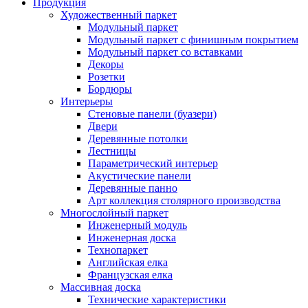
Продукция
Художественный паркет
Модульный паркет
Модульный паркет с финишным покрытием
Модульный паркет со вставками
Декоры
Розетки
Бордюры
Интерьеры
Стеновые панели (буазери)
Двери
Деревянные потолки
Лестницы
Параметрический интерьер
Акустические панели
Деревянные панно
Арт коллекция столярного производства
Многослойный паркет
Инженерный модуль
Инженерная доска
Технопаркет
Английская елка
Французская елка
Массивная доска
Технические характеристики