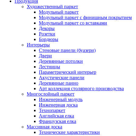
Продукция
Художественный паркет
Модульный паркет
Модульный паркет с финишным покрытием
Модульный паркет со вставками
Декоры
Розетки
Бордюры
Интерьеры
Стеновые панели (буазери)
Двери
Деревянные потолки
Лестницы
Параметрический интерьер
Акустические панели
Деревянные панно
Арт коллекция столярного производства
Многослойный паркет
Инженерный модуль
Инженерная доска
Технопаркет
Английская елка
Французская елка
Массивная доска
Технические характеристики