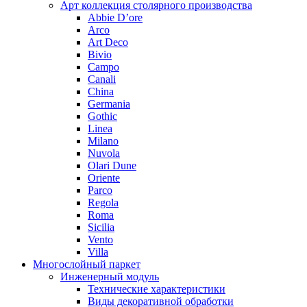
Арт коллекция столярного производства
Abbie D’ore
Arco
Art Deco
Bivio
Campo
Canali
China
Germania
Gothic
Linea
Milano
Nuvola
Olari Dune
Oriente
Parco
Regola
Roma
Sicilia
Vento
Villa
Многослойный паркет
Инженерный модуль
Технические характеристики
Виды декоративной обработки