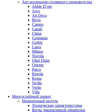
Арт коллекция столярного производства
Abbie D’ore
Arco
Art Deco
Bivio
Campo
Canali
China
Germania
Gothic
Linea
Milano
Nuvola
Olari Dune
Oriente
Parco
Regola
Roma
Sicilia
Vento
Villa
Многослойный паркет
Инженерный модуль
Технические характеристики
Виды декоративной обработки