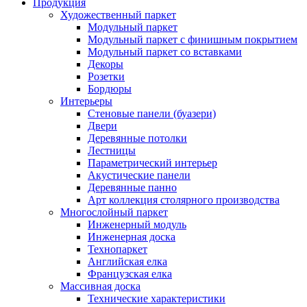
Продукция
Художественный паркет
Модульный паркет
Модульный паркет с финишным покрытием
Модульный паркет со вставками
Декоры
Розетки
Бордюры
Интерьеры
Стеновые панели (буазери)
Двери
Деревянные потолки
Лестницы
Параметрический интерьер
Акустические панели
Деревянные панно
Арт коллекция столярного производства
Многослойный паркет
Инженерный модуль
Инженерная доска
Технопаркет
Английская елка
Французская елка
Массивная доска
Технические характеристики