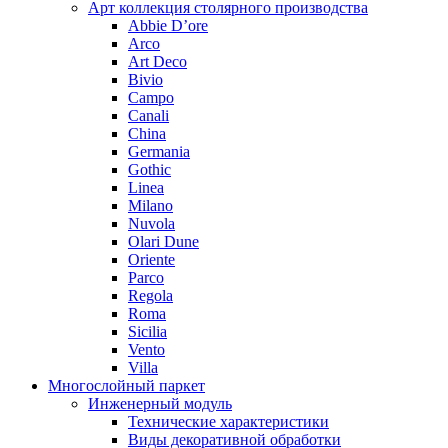
Арт коллекция столярного производства
Abbie D’ore
Arco
Art Deco
Bivio
Campo
Canali
China
Germania
Gothic
Linea
Milano
Nuvola
Olari Dune
Oriente
Parco
Regola
Roma
Sicilia
Vento
Villa
Многослойный паркет
Инженерный модуль
Технические характеристики
Виды декоративной обработки