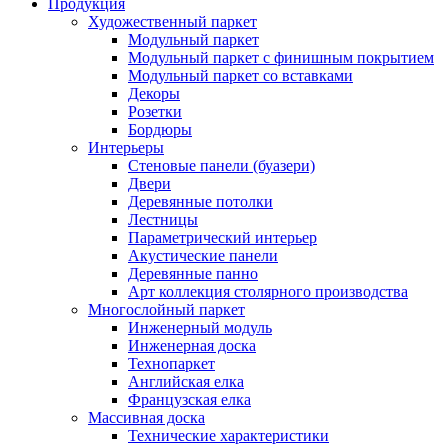
Продукция
Художественный паркет
Модульный паркет
Модульный паркет с финишным покрытием
Модульный паркет со вставками
Декоры
Розетки
Бордюры
Интерьеры
Стеновые панели (буазери)
Двери
Деревянные потолки
Лестницы
Параметрический интерьер
Акустические панели
Деревянные панно
Арт коллекция столярного производства
Многослойный паркет
Инженерный модуль
Инженерная доска
Технопаркет
Английская елка
Французская елка
Массивная доска
Технические характеристики