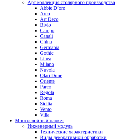
Арт коллекция столярного производства
Abbie D’ore
Arco
Art Deco
Bivio
Campo
Canali
China
Germania
Gothic
Linea
Milano
Nuvola
Olari Dune
Oriente
Parco
Regola
Roma
Sicilia
Vento
Villa
Многослойный паркет
Инженерный модуль
Технические характеристики
Виды декоративной обработки