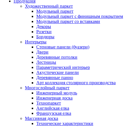
Продукция
Художественный паркет
Модульный паркет
Модульный паркет с финишным покрытием
Модульный паркет со вставками
Декоры
Розетки
Бордюры
Интерьеры
Стеновые панели (буазери)
Двери
Деревянные потолки
Лестницы
Параметрический интерьер
Акустические панели
Деревянные панно
Арт коллекция столярного производства
Многослойный паркет
Инженерный модуль
Инженерная доска
Технопаркет
Английская елка
Французская елка
Массивная доска
Технические характеристики