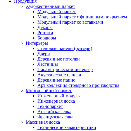
Продукция
Художественный паркет
Модульный паркет
Модульный паркет с финишным покрытием
Модульный паркет со вставками
Декоры
Розетки
Бордюры
Интерьеры
Стеновые панели (буазери)
Двери
Деревянные потолки
Лестницы
Параметрический интерьер
Акустические панели
Деревянные панно
Арт коллекция столярного производства
Многослойный паркет
Инженерный модуль
Инженерная доска
Технопаркет
Английская елка
Французская елка
Массивная доска
Технические характеристики