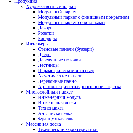
Продукция
Художественный паркет
Модульный паркет
Модульный паркет с финишным покрытием
Модульный паркет со вставками
Декоры
Розетки
Бордюры
Интерьеры
Стеновые панели (буазери)
Двери
Деревянные потолки
Лестницы
Параметрический интерьер
Акустические панели
Деревянные панно
Арт коллекция столярного производства
Многослойный паркет
Инженерный модуль
Инженерная доска
Технопаркет
Английская елка
Французская елка
Массивная доска
Технические характеристики