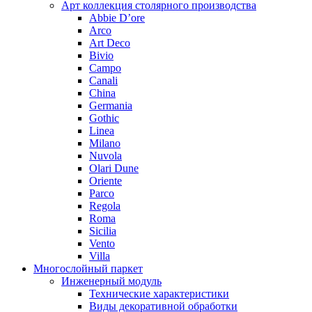
Арт коллекция столярного производства
Abbie D’ore
Arco
Art Deco
Bivio
Campo
Canali
China
Germania
Gothic
Linea
Milano
Nuvola
Olari Dune
Oriente
Parco
Regola
Roma
Sicilia
Vento
Villa
Многослойный паркет
Инженерный модуль
Технические характеристики
Виды декоративной обработки