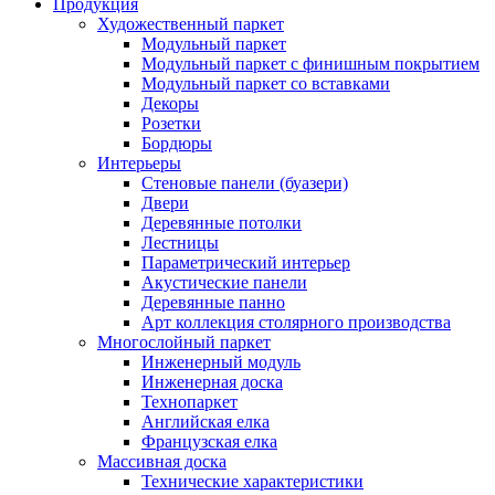
Продукция
Художественный паркет
Модульный паркет
Модульный паркет с финишным покрытием
Модульный паркет со вставками
Декоры
Розетки
Бордюры
Интерьеры
Стеновые панели (буазери)
Двери
Деревянные потолки
Лестницы
Параметрический интерьер
Акустические панели
Деревянные панно
Арт коллекция столярного производства
Многослойный паркет
Инженерный модуль
Инженерная доска
Технопаркет
Английская елка
Французская елка
Массивная доска
Технические характеристики