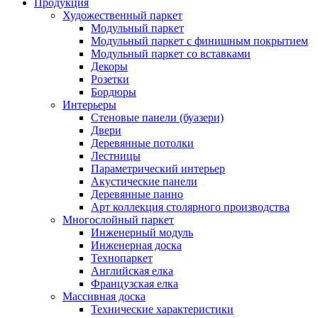
Продукция
Художественный паркет
Модульный паркет
Модульный паркет с финишным покрытием
Модульный паркет со вставками
Декоры
Розетки
Бордюры
Интерьеры
Стеновые панели (буазери)
Двери
Деревянные потолки
Лестницы
Параметрический интерьер
Акустические панели
Деревянные панно
Арт коллекция столярного производства
Многослойный паркет
Инженерный модуль
Инженерная доска
Технопаркет
Английская елка
Французская елка
Массивная доска
Технические характеристики