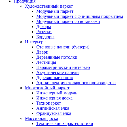
Продукция
Художественный паркет
Модульный паркет
Модульный паркет с финишным покрытием
Модульный паркет со вставками
Декоры
Розетки
Бордюры
Интерьеры
Стеновые панели (буазери)
Двери
Деревянные потолки
Лестницы
Параметрический интерьер
Акустические панели
Деревянные панно
Арт коллекция столярного производства
Многослойный паркет
Инженерный модуль
Инженерная доска
Технопаркет
Английская елка
Французская елка
Массивная доска
Технические характеристики