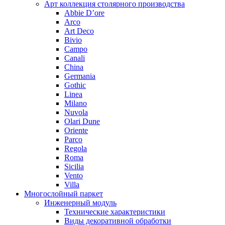
Арт коллекция столярного производства
Abbie D’ore
Arco
Art Deco
Bivio
Campo
Canali
China
Germania
Gothic
Linea
Milano
Nuvola
Olari Dune
Oriente
Parco
Regola
Roma
Sicilia
Vento
Villa
Многослойный паркет
Инженерный модуль
Технические характеристики
Виды декоративной обработки