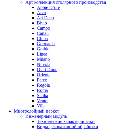
Арт коллекция столярного производства
Abbie D’ore
Arco
Art Deco
Bivio
Campo
Canali
China
Germania
Gothic
Linea
Milano
Nuvola
Olari Dune
Oriente
Parco
Regola
Roma
Sicilia
Vento
Villa
Многослойный паркет
Инженерный модуль
Технические характеристики
Виды декоративной обработки