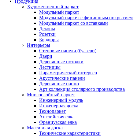
Продукция
Художественный паркет
Модульный паркет
Модульный паркет с финишным покрытием
Модульный паркет со вставками
Декоры
Розетки
Бордюры
Интерьеры
Стеновые панели (буазери)
Двери
Деревянные потолки
Лестницы
Параметрический интерьер
Акустические панели
Деревянные панно
Арт коллекция столярного производства
Многослойный паркет
Инженерный модуль
Инженерная доска
Технопаркет
Английская елка
Французская елка
Массивная доска
Технические характеристики