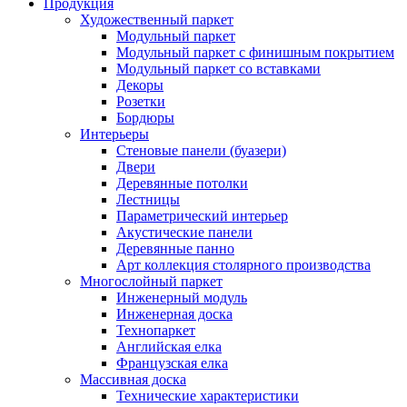
Продукция
Художественный паркет
Модульный паркет
Модульный паркет с финишным покрытием
Модульный паркет со вставками
Декоры
Розетки
Бордюры
Интерьеры
Стеновые панели (буазери)
Двери
Деревянные потолки
Лестницы
Параметрический интерьер
Акустические панели
Деревянные панно
Арт коллекция столярного производства
Многослойный паркет
Инженерный модуль
Инженерная доска
Технопаркет
Английская елка
Французская елка
Массивная доска
Технические характеристики