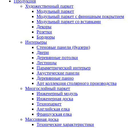
Продукция
Художественный паркет
Модульный паркет
Модульный паркет с финишным покрытием
Модульный паркет со вставками
Декоры
Розетки
Бордюры
Интерьеры
Стеновые панели (буазери)
Двери
Деревянные потолки
Лестницы
Параметрический интерьер
Акустические панели
Деревянные панно
Арт коллекция столярного производства
Многослойный паркет
Инженерный модуль
Инженерная доска
Технопаркет
Английская елка
Французская елка
Массивная доска
Технические характеристики