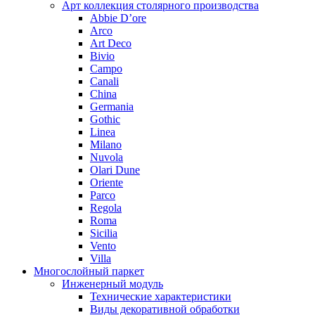
Арт коллекция столярного производства
Abbie D’ore
Arco
Art Deco
Bivio
Campo
Canali
China
Germania
Gothic
Linea
Milano
Nuvola
Olari Dune
Oriente
Parco
Regola
Roma
Sicilia
Vento
Villa
Многослойный паркет
Инженерный модуль
Технические характеристики
Виды декоративной обработки