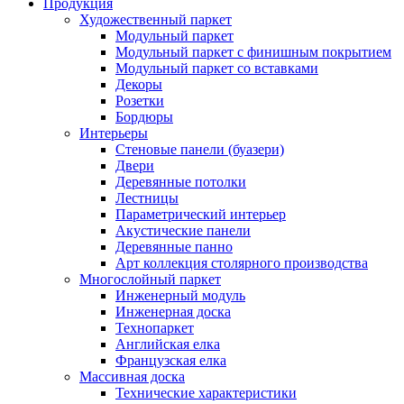
Продукция
Художественный паркет
Модульный паркет
Модульный паркет с финишным покрытием
Модульный паркет со вставками
Декоры
Розетки
Бордюры
Интерьеры
Стеновые панели (буазери)
Двери
Деревянные потолки
Лестницы
Параметрический интерьер
Акустические панели
Деревянные панно
Арт коллекция столярного производства
Многослойный паркет
Инженерный модуль
Инженерная доска
Технопаркет
Английская елка
Французская елка
Массивная доска
Технические характеристики