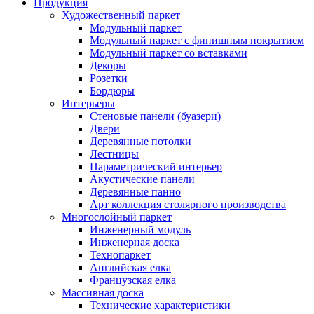
Продукция
Художественный паркет
Модульный паркет
Модульный паркет с финишным покрытием
Модульный паркет со вставками
Декоры
Розетки
Бордюры
Интерьеры
Стеновые панели (буазери)
Двери
Деревянные потолки
Лестницы
Параметрический интерьер
Акустические панели
Деревянные панно
Арт коллекция столярного производства
Многослойный паркет
Инженерный модуль
Инженерная доска
Технопаркет
Английская елка
Французская елка
Массивная доска
Технические характеристики