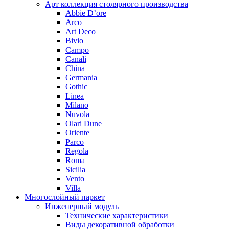
Арт коллекция столярного производства
Abbie D’ore
Arco
Art Deco
Bivio
Campo
Canali
China
Germania
Gothic
Linea
Milano
Nuvola
Olari Dune
Oriente
Parco
Regola
Roma
Sicilia
Vento
Villa
Многослойный паркет
Инженерный модуль
Технические характеристики
Виды декоративной обработки