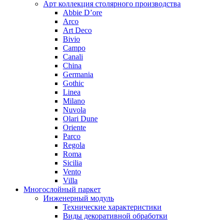
Арт коллекция столярного производства
Abbie D’ore
Arco
Art Deco
Bivio
Campo
Canali
China
Germania
Gothic
Linea
Milano
Nuvola
Olari Dune
Oriente
Parco
Regola
Roma
Sicilia
Vento
Villa
Многослойный паркет
Инженерный модуль
Технические характеристики
Виды декоративной обработки