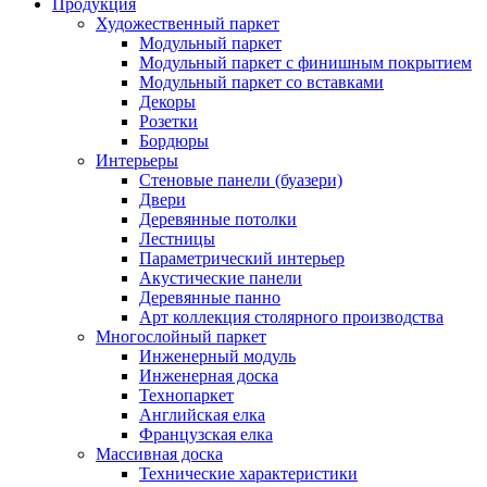
Продукция
Художественный паркет
Модульный паркет
Модульный паркет с финишным покрытием
Модульный паркет со вставками
Декоры
Розетки
Бордюры
Интерьеры
Стеновые панели (буазери)
Двери
Деревянные потолки
Лестницы
Параметрический интерьер
Акустические панели
Деревянные панно
Арт коллекция столярного производства
Многослойный паркет
Инженерный модуль
Инженерная доска
Технопаркет
Английская елка
Французская елка
Массивная доска
Технические характеристики