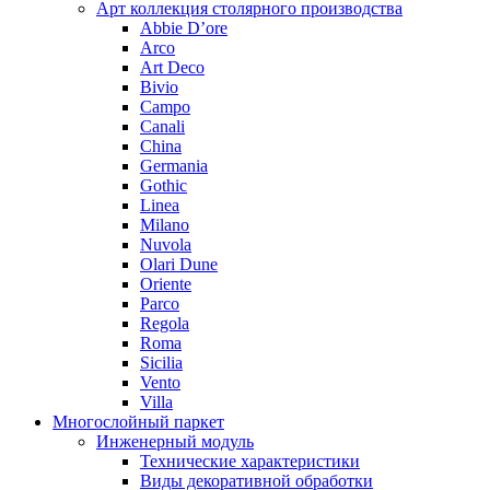
Арт коллекция столярного производства
Abbie D’ore
Arco
Art Deco
Bivio
Campo
Canali
China
Germania
Gothic
Linea
Milano
Nuvola
Olari Dune
Oriente
Parco
Regola
Roma
Sicilia
Vento
Villa
Многослойный паркет
Инженерный модуль
Технические характеристики
Виды декоративной обработки