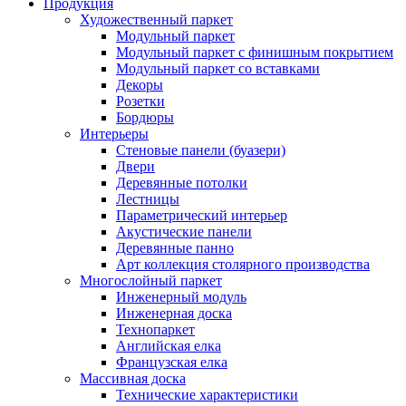
Продукция
Художественный паркет
Модульный паркет
Модульный паркет с финишным покрытием
Модульный паркет со вставками
Декоры
Розетки
Бордюры
Интерьеры
Стеновые панели (буазери)
Двери
Деревянные потолки
Лестницы
Параметрический интерьер
Акустические панели
Деревянные панно
Арт коллекция столярного производства
Многослойный паркет
Инженерный модуль
Инженерная доска
Технопаркет
Английская елка
Французская елка
Массивная доска
Технические характеристики