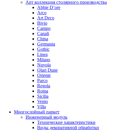
Арт коллекция столярного производства
Abbie D’ore
Arco
Art Deco
Bivio
Campo
Canali
China
Germania
Gothic
Linea
Milano
Nuvola
Olari Dune
Oriente
Parco
Regola
Roma
Sicilia
Vento
Villa
Многослойный паркет
Инженерный модуль
Технические характеристики
Виды декоративной обработки