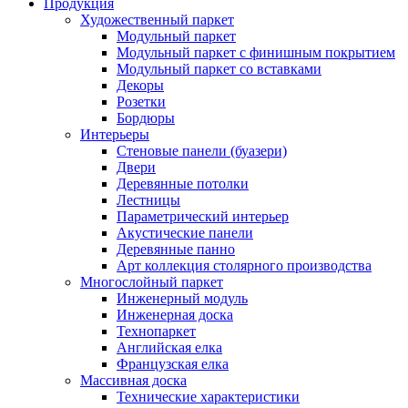
Продукция
Художественный паркет
Модульный паркет
Модульный паркет с финишным покрытием
Модульный паркет со вставками
Декоры
Розетки
Бордюры
Интерьеры
Стеновые панели (буазери)
Двери
Деревянные потолки
Лестницы
Параметрический интерьер
Акустические панели
Деревянные панно
Арт коллекция столярного производства
Многослойный паркет
Инженерный модуль
Инженерная доска
Технопаркет
Английская елка
Французская елка
Массивная доска
Технические характеристики