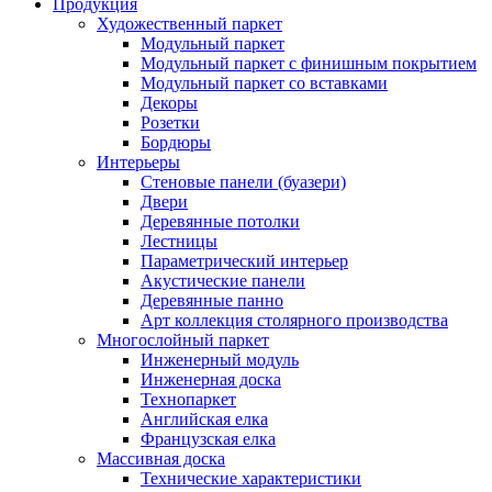
Продукция
Художественный паркет
Модульный паркет
Модульный паркет с финишным покрытием
Модульный паркет со вставками
Декоры
Розетки
Бордюры
Интерьеры
Стеновые панели (буазери)
Двери
Деревянные потолки
Лестницы
Параметрический интерьер
Акустические панели
Деревянные панно
Арт коллекция столярного производства
Многослойный паркет
Инженерный модуль
Инженерная доска
Технопаркет
Английская елка
Французская елка
Массивная доска
Технические характеристики