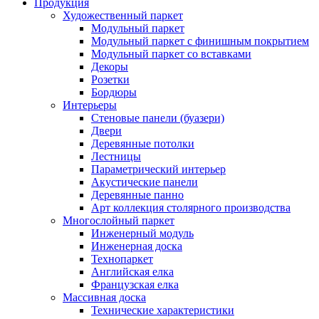
Продукция
Художественный паркет
Модульный паркет
Модульный паркет с финишным покрытием
Модульный паркет со вставками
Декоры
Розетки
Бордюры
Интерьеры
Стеновые панели (буазери)
Двери
Деревянные потолки
Лестницы
Параметрический интерьер
Акустические панели
Деревянные панно
Арт коллекция столярного производства
Многослойный паркет
Инженерный модуль
Инженерная доска
Технопаркет
Английская елка
Французская елка
Массивная доска
Технические характеристики