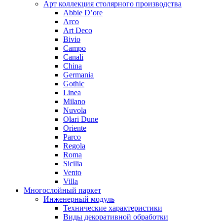
Арт коллекция столярного производства
Abbie D’ore
Arco
Art Deco
Bivio
Campo
Canali
China
Germania
Gothic
Linea
Milano
Nuvola
Olari Dune
Oriente
Parco
Regola
Roma
Sicilia
Vento
Villa
Многослойный паркет
Инженерный модуль
Технические характеристики
Виды декоративной обработки