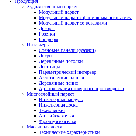
Продукция
Художественный паркет
Модульный паркет
Модульный паркет с финишным покрытием
Модульный паркет со вставками
Декоры
Розетки
Бордюры
Интерьеры
Стеновые панели (буазери)
Двери
Деревянные потолки
Лестницы
Параметрический интерьер
Акустические панели
Деревянные панно
Арт коллекция столярного производства
Многослойный паркет
Инженерный модуль
Инженерная доска
Технопаркет
Английская елка
Французская елка
Массивная доска
Технические характеристики