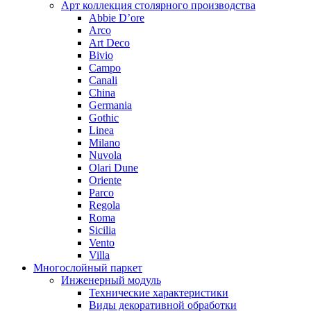
Арт коллекция столярного производства
Abbie D’ore
Arco
Art Deco
Bivio
Campo
Canali
China
Germania
Gothic
Linea
Milano
Nuvola
Olari Dune
Oriente
Parco
Regola
Roma
Sicilia
Vento
Villa
Многослойный паркет
Инженерный модуль
Технические характеристики
Виды декоративной обработки