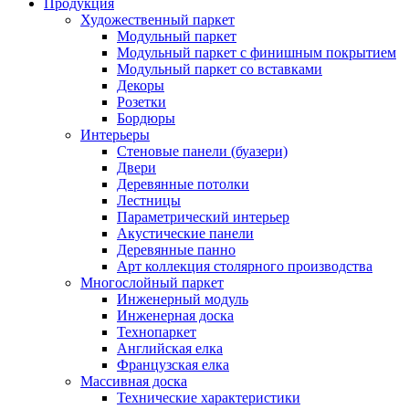
Продукция
Художественный паркет
Модульный паркет
Модульный паркет с финишным покрытием
Модульный паркет со вставками
Декоры
Розетки
Бордюры
Интерьеры
Стеновые панели (буазери)
Двери
Деревянные потолки
Лестницы
Параметрический интерьер
Акустические панели
Деревянные панно
Арт коллекция столярного производства
Многослойный паркет
Инженерный модуль
Инженерная доска
Технопаркет
Английская елка
Французская елка
Массивная доска
Технические характеристики