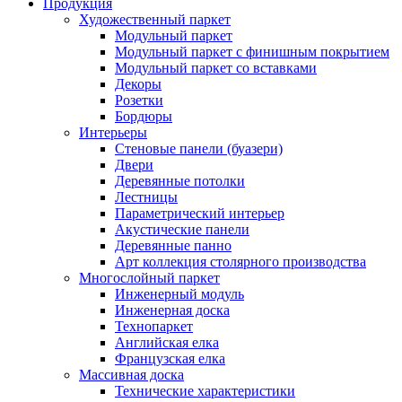
Продукция
Художественный паркет
Модульный паркет
Модульный паркет с финишным покрытием
Модульный паркет со вставками
Декоры
Розетки
Бордюры
Интерьеры
Стеновые панели (буазери)
Двери
Деревянные потолки
Лестницы
Параметрический интерьер
Акустические панели
Деревянные панно
Арт коллекция столярного производства
Многослойный паркет
Инженерный модуль
Инженерная доска
Технопаркет
Английская елка
Французская елка
Массивная доска
Технические характеристики