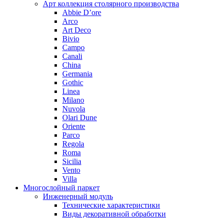
Арт коллекция столярного производства
Abbie D’ore
Arco
Art Deco
Bivio
Campo
Canali
China
Germania
Gothic
Linea
Milano
Nuvola
Olari Dune
Oriente
Parco
Regola
Roma
Sicilia
Vento
Villa
Многослойный паркет
Инженерный модуль
Технические характеристики
Виды декоративной обработки