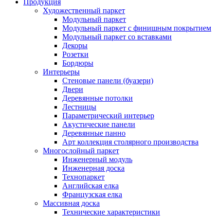
Продукция
Художественный паркет
Модульный паркет
Модульный паркет с финишным покрытием
Модульный паркет со вставками
Декоры
Розетки
Бордюры
Интерьеры
Стеновые панели (буазери)
Двери
Деревянные потолки
Лестницы
Параметрический интерьер
Акустические панели
Деревянные панно
Арт коллекция столярного производства
Многослойный паркет
Инженерный модуль
Инженерная доска
Технопаркет
Английская елка
Французская елка
Массивная доска
Технические характеристики