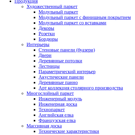
Продукция
Художественный паркет
Модульный паркет
Модульный паркет с финишным покрытием
Модульный паркет со вставками
Декоры
Розетки
Бордюры
Интерьеры
Стеновые панели (буазери)
Двери
Деревянные потолки
Лестницы
Параметрический интерьер
Акустические панели
Деревянные панно
Арт коллекция столярного производства
Многослойный паркет
Инженерный модуль
Инженерная доска
Технопаркет
Английская елка
Французская елка
Массивная доска
Технические характеристики