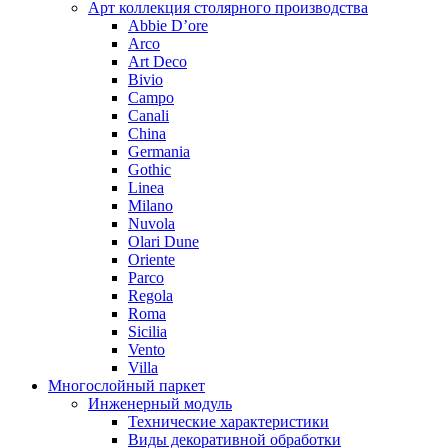
Арт коллекция столярного производства
Abbie D’ore
Arco
Art Deco
Bivio
Campo
Canali
China
Germania
Gothic
Linea
Milano
Nuvola
Olari Dune
Oriente
Parco
Regola
Roma
Sicilia
Vento
Villa
Многослойный паркет
Инженерный модуль
Технические характеристики
Виды декоративной обработки