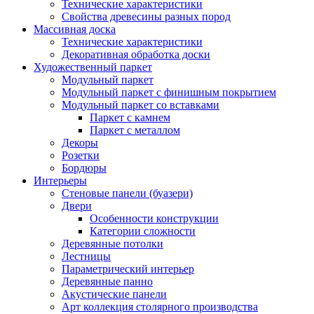
Технические характеристики
Свойства древесины разных пород
Массивная доска
Технические характеристики
Декоративная обработка доски
Художественный паркет
Модульный паркет
Модульный паркет с финишным покрытием
Модульный паркет со вставками
Паркет с камнем
Паркет с металлом
Декоры
Розетки
Бордюры
Интерьеры
Стеновые панели (буазери)
Двери
Особенности конструкции
Категории сложности
Деревянные потолки
Лестницы
Параметрический интерьер
Деревянные панно
Акустические панели
Арт коллекция столярного производства