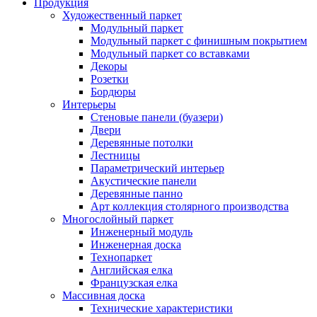
Продукция
Художественный паркет
Модульный паркет
Модульный паркет с финишным покрытием
Модульный паркет со вставками
Декоры
Розетки
Бордюры
Интерьеры
Стеновые панели (буазери)
Двери
Деревянные потолки
Лестницы
Параметрический интерьер
Акустические панели
Деревянные панно
Арт коллекция столярного производства
Многослойный паркет
Инженерный модуль
Инженерная доска
Технопаркет
Английская елка
Французская елка
Массивная доска
Технические характеристики