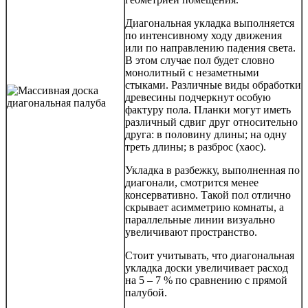
Диагональная укладка выполняется
по интенсивному ходу движения
или по направлению падения света.
В этом случае пол будет словно
монолитный с незаметными
стыками. Различные виды обработки
древесины подчеркнут особую
фактуру пола. Планки могут иметь
различный сдвиг друг относительно
друга: в половину длины; на одну
треть длины; в разброс (хаос).
Укладка в разбежку, выполненная по
диагонали, смотрится менее
консервативно. Такой пол отлично
скрывает асимметрию комнаты, а
параллельные линии визуально
увеличивают пространство.
Стоит учитывать, что диагональная
укладка доски увеличивает расход
на 5 – 7 % по сравнению с прямой
палубой.