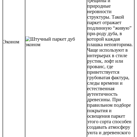
трещины и
природные
неровности
структуры. Такой
паркет отражает
подлинную “живую”
при-роду дуба, в
которой каждая
Эконом
плашка неповторима.
Чаще используют в
интерьерах в стиле
рустик, лофт или
прованс, где
приветствуется
грубоватая фактура,
следы времени и
естественная
аутентичность
древесины. При
правильном подборе
покрытия и
освещения паркет
этого сорта способен
создавать атмосферу
уюта и деревенского