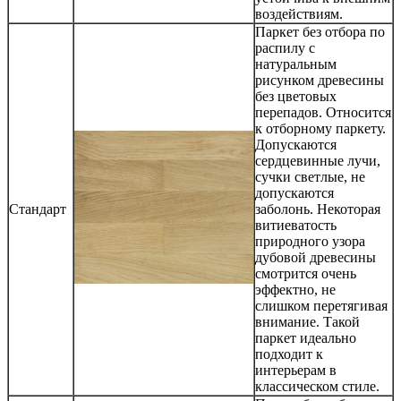
воздействиям.
Паркет без отбора по
распилу с
натуральным
рисунком древесины
без цветовых
перепадов. Относится
к отборному паркету.
Допускаются
сердцевинные лучи,
сучки светлые, не
допускаются
Стандарт
заболонь. Некоторая
витиеватость
природного узора
дубовой древесины
смотрится очень
эффектно, не
слишком перетягивая
внимание. Такой
паркет идеально
подходит к
интерьерам в
классическом стиле.