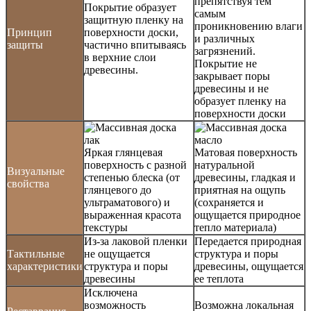
препятствуя тем
Покрытие образует
самым
защитную пленку на
проникновению влаги
Принцип
поверхности доски,
и различных
защиты
частично впитываясь
загрязнений.
в верхние слои
Покрытие не
древесины.
закрывает поры
древесины и не
образует пленку на
поверхности доски
Яркая глянцевая
Матовая поверхность
поверхность с разной
натуральной
Визуальные
степенью блеска (от
древесины, гладкая и
свойства
глянцевого до
приятная на ощупь
ультраматового) и
(сохраняется и
выраженная красота
ощущается природное
текстуры
тепло материала)
Из-за лаковой пленки
Передается природная
Тактильные
не ощущается
структура и поры
характеристики
структура и поры
древесины, ощущается
древесины
ее теплота
Исключена
возможность
Возможна локальная