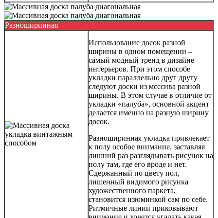
Разноширинная
Использование досок разной
ширины в одном помещении –
самый модный тренд в дизайне
интерьеров. При этом способе
укладки параллельно друг другу
следуют доски из мсссива разной
ширины. В этом случае в отличие от
укладки «палуба», основной акцент
делается именно на разную ширину
досок.
Разноширинная укладка привлекает
к полу особое внимание, заставляя
лишний раз разглядывать рисунок на
полу там, где его вроде и нет.
Сдержанный по цвету пол,
лишенный видимого рисунка
художественного паркета,
становится изюминкой сам по себе.
Ритмичные линии приковывают
внимание и хочется угадать какая