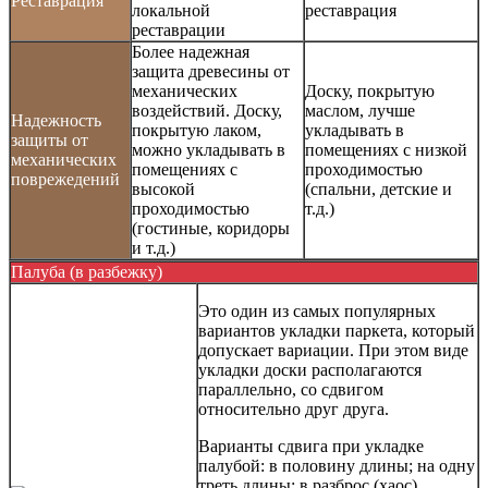
Реставрация
локальной
реставрация
реставрации
Более надежная
защита древесины от
механических
Доску, покрытую
воздействий. Доску,
маслом, лучше
Надежность
покрытую лаком,
укладывать в
защиты от
можно укладывать в
помещениях с низкой
механических
помещениях с
проходимостью
поврежедений
высокой
(спальни, детские и
проходимостью
т.д.)
(гостиные, коридоры
и т.д.)
Палуба (в разбежку)
Это один из самых популярных
вариантов укладки паркета, который
допускает вариации. При этом виде
укладки доски располагаются
параллельно, со сдвигом
относительно друг друга.
Варианты сдвига при укладке
палубой: в половину длины; на одну
треть длины; в разброс (хаос).