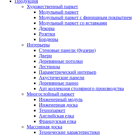
Продукция
Художественный паркет
Модульный паркет
Модульный паркет с финишным покрытием
Модульный паркет со вставками
Декоры
Розетки
Бордюры
Интерьеры
Стеновые панели (буазери)
Двери
Деревянные потолки
Лестницы
Параметрический интерьер
Акустические панели
Деревянные панно
Арт коллекция столярного производства
Многослойный паркет
Инженерный модуль
Инженерная доска
Технопаркет
Английская елка
Французская елка
Массивная доска
Технические характеристики