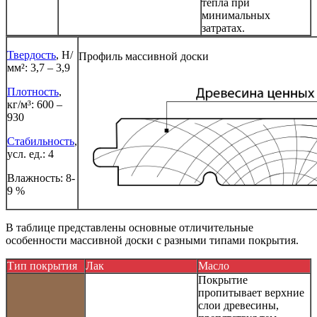
тепла при
минимальных
затратах.
Твердость
, Н/
Профиль массивной доски
мм²: 3,7 – 3,9
Плотность
,
кг/м³: 600 –
930
Стабильность
,
усл. ед.: 4
Влажность: 8-
9 %
В таблице представлены основные отличительные
особенности массивной доски с разными типами покрытия.
Тип покрытия
Лак
Масло
Покрытие
пропитывает верхние
слои древесины,