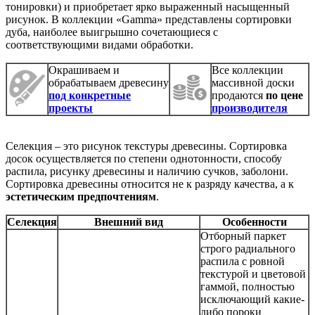
тонировки) и приобретает ярко выраженный насыщенный
рисунок. В коллекции «Gamma» представлены сортировки
дуба, наиболее выигрышно сочетающиеся с
соответствующими видами обработки.
Окрашиваем и
Все коллекции
обрабатываем древесину
массивной доски
под конкретные
продаются
по цене
проекты
производителя
Селекция – это рисунок текстуры древесины. Сортировка
досок осуществляется по степени однотонности, способу
распила, рисунку древесины и наличию сучков, заболони.
Сортировка древесины относится не к разряду качества, а к
эстетическим предпочтениям
.
Селекция
Внешний вид
Особенности
Отборный паркет
строго радиального
распила с ровной
текстурой и цветовой
гаммой, полностью
исключающий какие-
либо пороки