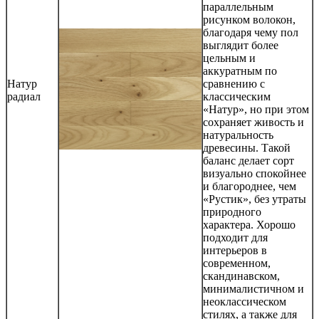
параллельным
рисунком волокон,
благодаря чему пол
выглядит более
цельным и
аккуратным по
Натур
сравнению с
радиал
классическим
«Натур», но при этом
сохраняет живость и
натуральность
древесины. Такой
баланс делает сорт
визуально спокойнее
и благороднее, чем
«Рустик», без утраты
природного
характера. Хорошо
подходит для
интерьеров в
современном,
скандинавском,
минималистичном и
неоклассическом
стилях, а также для