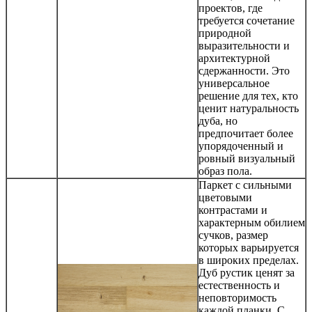
проектов, где
требуется сочетание
природной
выразительности и
архитектурной
сдержанности. Это
универсальное
решение для тех, кто
ценит натуральность
дуба, но
предпочитает более
упорядоченный и
ровный визуальный
образ пола.
Паркет с сильными
цветовыми
контрастами и
характерным обилием
сучков, размер
которых варьируется
в широких пределах.
Дуб рустик ценят за
естественность и
неповторимость
каждой планки. С