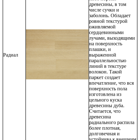
древесины, в том
числе сучки и
заболонь. Обладает
ровной текстурой
оживляемой
сердцевинными
лучами, выходящими
на поверхность
плашки, и
Радиал
выраженной
параллельностью
линий в текстуре
волокон. Такой
паркет создает
впечатление, что вся
поверхность пола
изготовлена из
цельного куска
древесины дуба.
Считается, что
древесина
радиального распила
более плотная,
долговечная и
устойчива к внешним