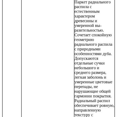
Паркет радиального
распила с
естественным
характером
древесины и
умеренной вы-
разительностью.
Сочетает спокойную
геометрию
радиального распила
с природными
особенностями дуба.
Допускаются
отдельные сучки
небольшого и
среднего размера,
легкая заболонь и
умеренные цветовые
перепады, не
нарушающие общей
гармонии покрытия.
Радиальный распил
обеспечивает ровную,
направленную
текстуру с