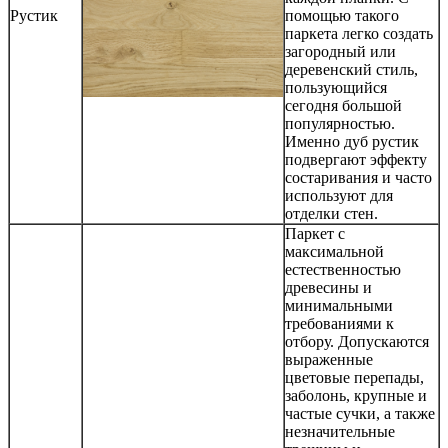
Рустик
помощью такого
паркета легко создать
загородный или
деревенский стиль,
пользующийся
сегодня большой
популярностью.
Именно дуб рустик
подвергают эффекту
состаривания и часто
используют для
отделки стен.
Паркет с
максимальной
естественностью
древесины и
минимальными
требованиями к
отбору. Допускаются
выраженные
цветовые перепады,
заболонь, крупные и
частые сучки, а также
незначительные