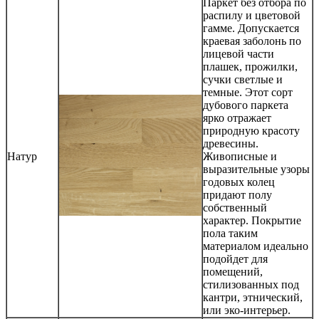
Паркет без отбора по
распилу и цветовой
гамме. Допускается
краевая заболонь по
лицевой части
плашек, прожилки,
сучки светлые и
темные. Этот сорт
дубового паркета
ярко отражает
природную красоту
древесины.
Натур
Живописные и
выразительные узоры
годовых колец
придают полу
собственный
характер. Покрытие
пола таким
материалом идеально
подойдет для
помещений,
стилизованных под
кантри, этнический,
или эко-интерьер.