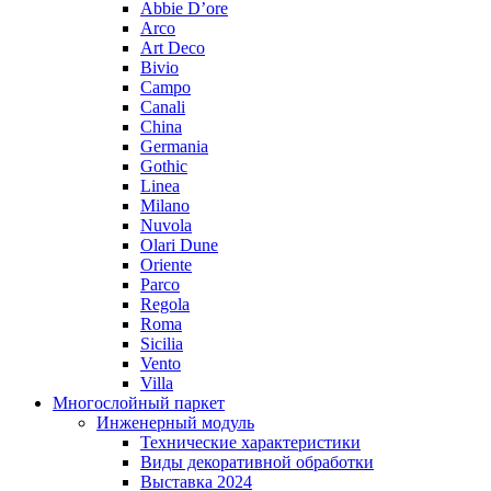
Abbie D’ore
Arco
Art Deco
Bivio
Campo
Canali
China
Germania
Gothic
Linea
Milano
Nuvola
Olari Dune
Oriente
Parco
Regola
Roma
Sicilia
Vento
Villa
Многослойный паркет
Инженерный модуль
Технические характеристики
Виды декоративной обработки
Выставка 2024