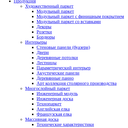
Продукция
Художественный паркет
Модульный паркет
Модульный паркет с финишным покрытием
Модульный паркет со вставками
Декоры
Розетки
Бордюры
Интерьеры
Стеновые панели (буазери)
Двери
Деревянные потолки
Лестницы
Параметрический интерьер
Акустические панели
Деревянные панно
Арт коллекция столярного производства
Многослойный паркет
Инженерный модуль
Инженерная доска
Технопаркет
Английская елка
Французская елка
Массивная доска
Технические характеристики