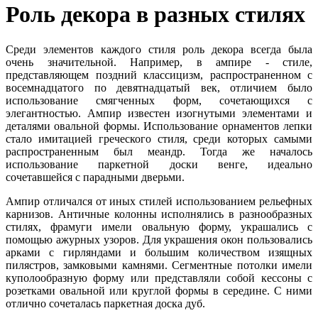
Роль декора в разных стилях
Среди элементов каждого стиля роль декора всегда была
очень значительной. Например, в ампире - стиле,
представляющем поздний классицизм, распространенном с
восемнадцатого по девятнадцатый век, отличием было
использование смягченных форм, сочетающихся с
элегантностью. Ампир известен изогнутыми элементами и
деталями овальной формы. Использование орнаментов лепки
стало имитацией греческого стиля, среди которых самыми
распространенным был меандр. Тогда же началось
использование паркетной доски венге, идеально
сочетавшейся с парадными дверьми.
Ампир отличался от иных стилей использованием рельефных
карнизов. Античные колонны исполнялись в разнообразных
стилях, фрамуги имели овальную форму, украшались с
помощью ажурных узоров. Для украшения окон пользовались
арками с гирляндами и большим количеством изящных
пилястров, замковыми камнями. Сегментные потолки имели
куполообразную форму или представляли собой кессоны с
розетками овальной или круглой формы в середине. С ними
отлично сочеталась паркетная доска дуб.