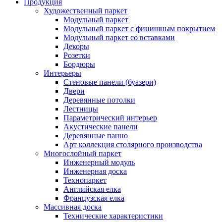
Продукция
Художественный паркет
Модульный паркет
Модульный паркет с финишным покрытием
Модульный паркет со вставками
Декоры
Розетки
Бордюры
Интерьеры
Стеновые панели (буазери)
Двери
Деревянные потолки
Лестницы
Параметрический интерьер
Акустические панели
Деревянные панно
Арт коллекция столярного производства
Многослойный паркет
Инженерный модуль
Инженерная доска
Технопаркет
Английская елка
Французская елка
Массивная доска
Технические характеристики