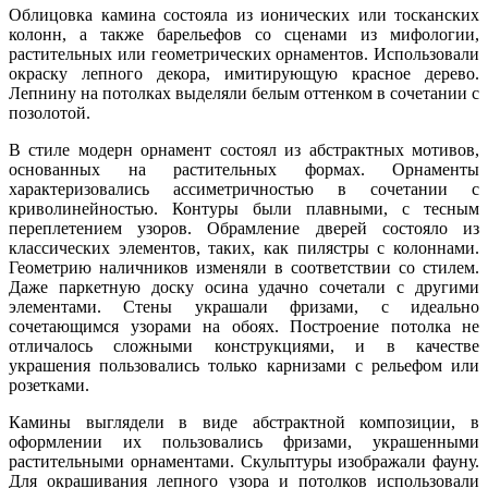
Облицовка камина состояла из ионических или тосканских
колонн, а также барельефов со сценами из мифологии,
растительных или геометрических орнаментов. Использовали
окраску лепного декора, имитирующую красное дерево.
Лепнину на потолках выделяли белым оттенком в сочетании с
позолотой.
В стиле модерн орнамент состоял из абстрактных мотивов,
основанных на растительных формах. Орнаменты
характеризовались ассиметричностью в сочетании с
криволинейностью. Контуры были плавными, с тесным
переплетением узоров. Обрамление дверей состояло из
классических элементов, таких, как пилястры с колоннами.
Геометрию наличников изменяли в соответствии со стилем.
Даже паркетную доску осина удачно сочетали с другими
элементами. Стены украшали фризами, с идеально
сочетающимся узорами на обоях. Построение потолка не
отличалось сложными конструкциями, и в качестве
украшения пользовались только карнизами с рельефом или
розетками.
Камины выглядели в виде абстрактной композиции, в
оформлении их пользовались фризами, украшенными
растительными орнаментами. Скульптуры изображали фауну.
Для окрашивания лепного узора и потолков использовали