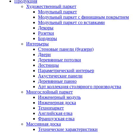
Продукция
Художественный паркет
Модульный паркет
Модульный паркет с финишным покрытием
Модульный паркет со вставками
Декоры
Розетки
Бордюры
Интерьеры
Стеновые панели (буазери)
Двери
Деревянные потолки
Лестницы
Параметрический интерьер
Акустические панели
Деревянные панно
Арт коллекция столярного производства
Многослойный паркет
Инженерный модуль
Инженерная доска
Технопаркет
Английская елка
Французская елка
Массивная доска
Технические характеристики