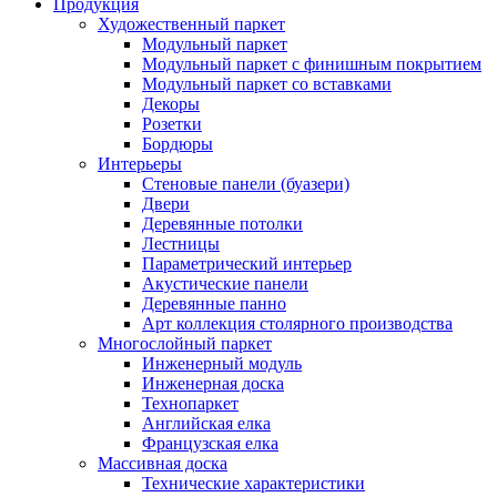
Продукция
Художественный паркет
Модульный паркет
Модульный паркет с финишным покрытием
Модульный паркет со вставками
Декоры
Розетки
Бордюры
Интерьеры
Стеновые панели (буазери)
Двери
Деревянные потолки
Лестницы
Параметрический интерьер
Акустические панели
Деревянные панно
Арт коллекция столярного производства
Многослойный паркет
Инженерный модуль
Инженерная доска
Технопаркет
Английская елка
Французская елка
Массивная доска
Технические характеристики