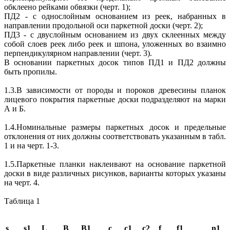
обклеено рейками обвязки (черт. 1);
ПД2 - с однослойным основанием из реек, набранных в
направлении продольной оси паркетной доски (черт. 2);
ПД3 - с двуслойным основанием из двух склеенных между
собой слоев реек либо реек и шпона, уложенных во взаимно
перпендикулярном направлении (черт. 3).
В основании паркетных досок типов ПД1 и ПД2 должны
быть пропилы.
1.3.В зависимости от породы и пороков древесины планок
лицевого покрытия паркетные доски подразделяют на марки
А и Б.
1.4.Номинальные размеры паркетных досок и предельные
отклонения от них должны соответствовать указанным в табл.
1 и на черт. 1-3.
1.5.Паркетные планки наклеивают на основание паркетной
доски в виде различных рисунков, варианты которых указаны
на черт. 4.
Таблица 1
s
s1
L
B
B1
c
c1
c2
f
f1
n1