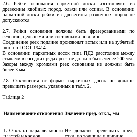
2.6. Рейки основания паркетной доски изготовляют из
древесины хвойных пород, ольхи или осины. В основании
паркетной доски рейки из древесины различных пород не
допускаются.
2.7. Рейки основания должны быть фрезерованными по
сечению, цельными или составными по длине.
Соединение реек подлине производят встык или на зубчатый
шип по ГОСТ 19414.
В основании паркетных досок типа ПД2 расстояние между
стыками в соседних рядах реек не должно быть менее 200 мм.
Зазоры между кромками реек основания не должны быть
более 3 мм.
2.8. Отклонения от формы паркетных досок не должны
превышать размеров, указанных в табл. 2.
Таблица 2
Наименование отклонения
Значение пред. откл., мм
1. Откл. от параллельности
Не должны превышать пред.
пластей и кромок
откл. по толщине и ширине