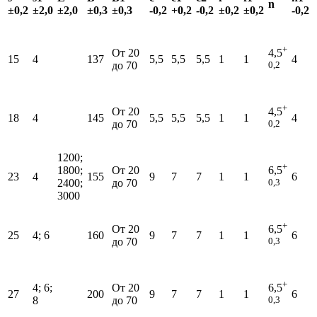
n
±0,2
±2,0
±2,0
±0,3
±0,3
-0,2
+0,2
-0,2
±0,2
±0,2
-0,2
+
От 20
4,5
15
4
137
5,5
5,5
5,5
1
1
4
до 70
0,2
+
От 20
4,5
18
4
145
5,5
5,5
5,5
1
1
4
до 70
0,2
1200;
+
1800;
От 20
6,5
23
4
155
9
7
7
1
1
6
2400;
до 70
0,3
3000
+
От 20
6,5
25
4; 6
160
9
7
7
1
1
6
до 70
0,3
+
4; 6;
От 20
6,5
27
200
9
7
7
1
1
6
8
до 70
0,3