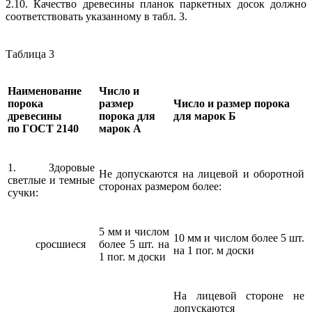
2.10. Качество древесины планок паркетных досок должно
соответствовать указанному в табл. 3.
Таблица 3
Наименование
Число и
порока
размер
Число и размер порока
древесины
порока для
для марок Б
по ГОСТ 2140
марок А
1. Здоровые
Не допускаются на лицевой и оборотной
светлые и темные
сторонах размером более:
сучки:
5 мм и числом
10 мм и числом более 5 шт.
сросшиеся
более 5 шт. на
на 1 пог. м доски
1 пог. м доски
На лицевой стороне не
допускаются