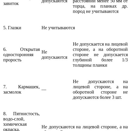
допускаются
расстоянии менее 50 мм от
завиток
торца, на планках др.
пород не учитываются
5. Глазки
Не учитываются
Не допускается на лицевой
6. Открытая
стороне, а на оборотной
Не
односторонняя
стороне не допускается
допускаются
прорость
глубиной более 1/3
толщины планки
Не допускаются на
7. Кармашек,
лицевой стороне, а на
—
засмолок
оборотной стороне не
допускаются более 3 шт.
8. Пятнистость,
водо-слой,
химическая
Не допускаются на лицевой стороне, а на
окраска,