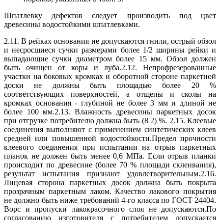
Шпатлевку дефектов следует производить под цвет
древесины водостойкими шпатлевками.
2.11. В рейках основания не допускаются гнили, острый обзол
и несросшиеся сучки размерами более 1/2 ширины рейки и
выпадающие сучки диаметром более 15 мм. Обзол должен
быть очищен от коры и луба.2.12. Непрофрезерованные
участки на боковых кромках и оборотной стороне паркетной
доски не должны быть площадью более 20 %
соответствующих поверхностей, а отщепы и сколы на
кромках основания - глубиной не более 3 мм и длиной не
более 100 мм.2.13. Влажность древесины паркетных досок
при отгрузке потребителю должна быть (8 2) %. 2.15. Клеевые
соединения выполняют с применением синтетических клеев
средней или повышенной водостойкости.Предел прочности
клеевого соединения при испытании на отрыв паркетных
планок не должен быть менее 0,6 МПа. Если отрыв планки
происходит по древесине (более 70 % площади склеивания),
результат испытания признают удовлетворительным.2.16.
Лицевая сторона паркетных досок должна быть покрыта
прозрачным паркетным лаком. Качество лакового покрытия
не должно быть ниже требований 4-го класса по ГОСТ 24404.
Ворс и пропуски лакокрасочного слоя не допускаются.По
согласованию изготовителя с потребителем допускается