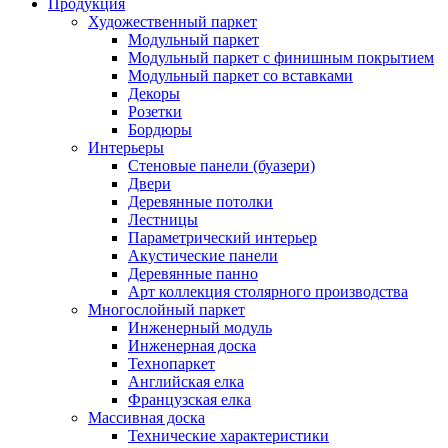
Продукция
Художественный паркет
Модульный паркет
Модульный паркет с финишным покрытием
Модульный паркет со вставками
Декоры
Розетки
Бордюры
Интерьеры
Стеновые панели (буазери)
Двери
Деревянные потолки
Лестницы
Параметрический интерьер
Акустические панели
Деревянные панно
Арт коллекция столярного производства
Многослойный паркет
Инженерный модуль
Инженерная доска
Технопаркет
Английская елка
Французская елка
Массивная доска
Технические характеристики