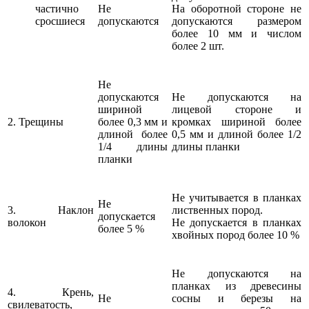
частично
Не
На оборотной стороне не
сросшиеся
допускаются
допускаются размером
более 10 мм и числом
более 2 шт.
Не
допускаются
Не допускаются на
шириной
лицевой стороне и
2. Трещины
более 0,3 мм и
кромках шириной более
длиной более
0,5 мм и длиной более 1/2
1/4 длины
длины планки
планки
Не учитывается в планках
Не
3. Наклон
лиственных пород.
допускается
волокон
Не допускается в планках
более 5 %
хвойных пород более 10 %
Не допускаются на
планках из древесины
4. Крень,
Не
сосны и березы на
свилеватость,