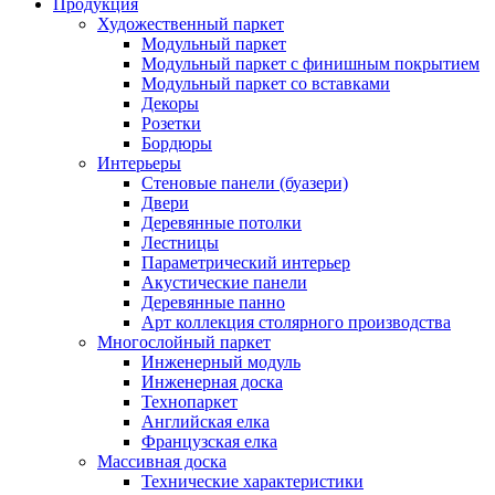
Продукция
Художественный паркет
Модульный паркет
Модульный паркет с финишным покрытием
Модульный паркет со вставками
Декоры
Розетки
Бордюры
Интерьеры
Стеновые панели (буазери)
Двери
Деревянные потолки
Лестницы
Параметрический интерьер
Акустические панели
Деревянные панно
Арт коллекция столярного производства
Многослойный паркет
Инженерный модуль
Инженерная доска
Технопаркет
Английская елка
Французская елка
Массивная доска
Технические характеристики