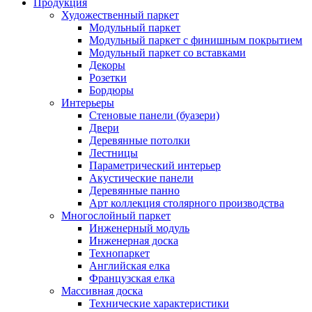
Продукция
Художественный паркет
Модульный паркет
Модульный паркет с финишным покрытием
Модульный паркет со вставками
Декоры
Розетки
Бордюры
Интерьеры
Стеновые панели (буазери)
Двери
Деревянные потолки
Лестницы
Параметрический интерьер
Акустические панели
Деревянные панно
Арт коллекция столярного производства
Многослойный паркет
Инженерный модуль
Инженерная доска
Технопаркет
Английская елка
Французская елка
Массивная доска
Технические характеристики