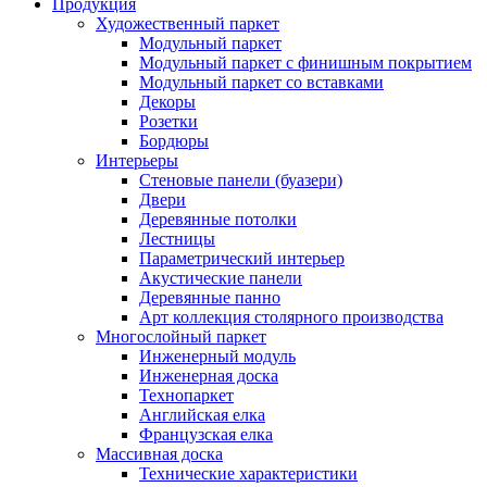
Продукция
Художественный паркет
Модульный паркет
Модульный паркет с финишным покрытием
Модульный паркет со вставками
Декоры
Розетки
Бордюры
Интерьеры
Стеновые панели (буазери)
Двери
Деревянные потолки
Лестницы
Параметрический интерьер
Акустические панели
Деревянные панно
Арт коллекция столярного производства
Многослойный паркет
Инженерный модуль
Инженерная доска
Технопаркет
Английская елка
Французская елка
Массивная доска
Технические характеристики