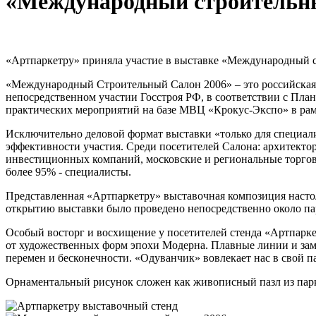
«Международный строительны
«Артпаркетру» приняла участие в выставке «Международный стр
«Международный Строительный Салон 2006» – это российская 
непосредственном участии Госстроя РФ, в соответствии с Пла
практических мероприятий на базе МВЦ «Крокус-Экспо» в рам
Исключительно деловой формат выставки «только для специали
эффективности участия. Среди посетителей Салона: архитект
инвестиционных компаний, московские и региональные торгов
более 95% - специалисты.
Представленная «Артпаркетру» выставочная композиция настол
открытию выставки было проведено непосредственно около па
Особый восторг и восхищение у посетителей стенда «Артпарк
от художественных форм эпохи Модерна. Плавные линии и замы
перемен и бесконечности. «Одуванчик» вовлекает нас в свой п
Орнаментальный рисунок сложен как живописный пазл из паркетн