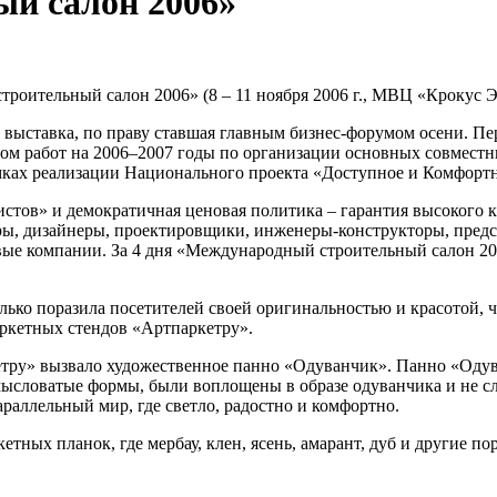
й салон 2006»
оительный салон 2006» (8 – 11 ноября 2006 г., МВЦ «Крокус Эк
выставка, по праву ставшая главным бизнес-форумом осени. Пе
ном работ на 2006–2007 годы по организации основных совмест
ках реализации Национального проекта «Доступное и Комфортн
стов» и демократичная ценовая политика – гарантия высокого 
оры, дизайнеры, проектировщики, инженеры-конструкторы, пре
ые компании. За 4 дня «Международный строительный салон 200
ько поразила посетителей своей оригинальностью и красотой, 
ркетных стендов «Артпаркетру».
етру» вызвало художественное панно «Одуванчик». Панно «Оду
словатые формы, были воплощены в образе одуванчика и не слу
араллельный мир, где светло, радостно и комфортно.
ых планок, где мербау, клен, ясень, амарант, дуб и другие поро