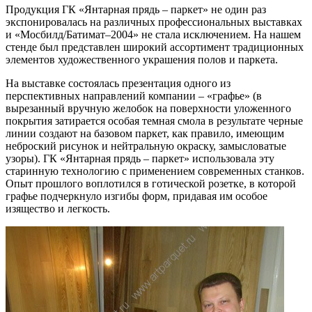
Продукция ГК «Янтарная прядь – паркет» не один раз
экспонировалась на различных профессиональных выставках
и «Мосбилд/Батимат–2004» не стала исключением. На нашем
стенде был представлен широкий ассортимент традиционных
элементов художественного украшения полов и паркета.
На выставке состоялась презентация одного из
перспективных направлений компании – «графье» (в
вырезанный вручную желобок на поверхности уложенного
покрытия затирается особая темная смола в результате черные
линии создают на базовом паркет, как правило, имеющим
неброский рисунок и нейтральную окраску, замысловатые
узоры). ГК «Янтарная прядь – паркет» использовала эту
старинную технологию с применением современных станков.
Опыт прошлого воплотился в готической розетке, в которой
графье подчеркнуло изгибы форм, придавая им особое
изящество и легкость.