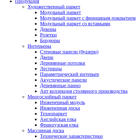
Продукция
Художественный паркет
Модульный паркет
Модульный паркет с финишным покрытием
Модульный паркет со вставками
Декоры
Розетки
Бордюры
Интерьеры
Стеновые панели (буазери)
Двери
Деревянные потолки
Лестницы
Параметрический интерьер
Акустические панели
Деревянные панно
Арт коллекция столярного производства
Многослойный паркет
Инженерный модуль
Инженерная доска
Технопаркет
Английская елка
Французская елка
Массивная доска
Технические характеристики