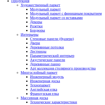
Продукция
Художественный паркет
Модульный паркет
Модульный паркет с финишным покрытием
Модульный паркет со вставками
Декоры
Розетки
Бордюры
Интерьеры
Стеновые панели (буазери)
Двери
Деревянные потолки
Лестницы
Параметрический интерьер
Акустические панели
Деревянные панно
Арт коллекция столярного производства
Многослойный паркет
Инженерный модуль
Инженерная доска
Технопаркет
Английская елка
Французская елка
Массивная доска
Технические характеристики