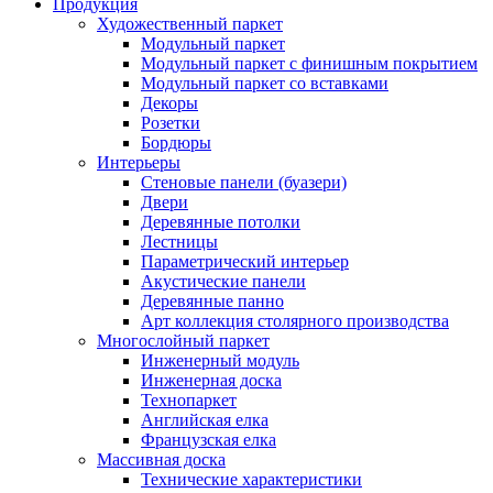
Продукция
Художественный паркет
Модульный паркет
Модульный паркет с финишным покрытием
Модульный паркет со вставками
Декоры
Розетки
Бордюры
Интерьеры
Стеновые панели (буазери)
Двери
Деревянные потолки
Лестницы
Параметрический интерьер
Акустические панели
Деревянные панно
Арт коллекция столярного производства
Многослойный паркет
Инженерный модуль
Инженерная доска
Технопаркет
Английская елка
Французская елка
Массивная доска
Технические характеристики