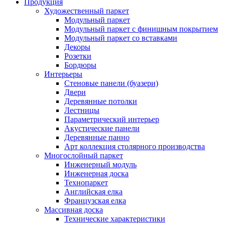
Продукция
Художественный паркет
Модульный паркет
Модульный паркет с финишным покрытием
Модульный паркет со вставками
Декоры
Розетки
Бордюры
Интерьеры
Стеновые панели (буазери)
Двери
Деревянные потолки
Лестницы
Параметрический интерьер
Акустические панели
Деревянные панно
Арт коллекция столярного производства
Многослойный паркет
Инженерный модуль
Инженерная доска
Технопаркет
Английская елка
Французская елка
Массивная доска
Технические характеристики