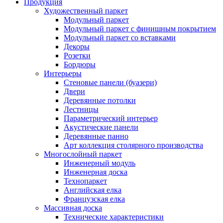
Продукция
Художественный паркет
Модульный паркет
Модульный паркет с финишным покрытием
Модульный паркет со вставками
Декоры
Розетки
Бордюры
Интерьеры
Стеновые панели (буазери)
Двери
Деревянные потолки
Лестницы
Параметрический интерьер
Акустические панели
Деревянные панно
Арт коллекция столярного производства
Многослойный паркет
Инженерный модуль
Инженерная доска
Технопаркет
Английская елка
Французская елка
Массивная доска
Технические характеристики