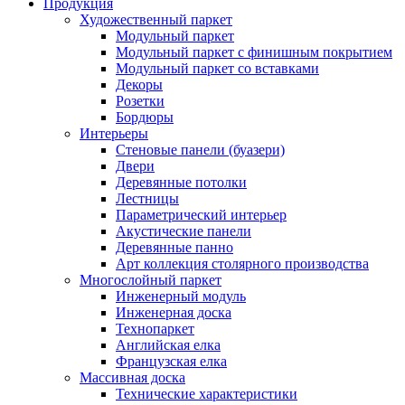
Продукция
Художественный паркет
Модульный паркет
Модульный паркет с финишным покрытием
Модульный паркет со вставками
Декоры
Розетки
Бордюры
Интерьеры
Стеновые панели (буазери)
Двери
Деревянные потолки
Лестницы
Параметрический интерьер
Акустические панели
Деревянные панно
Арт коллекция столярного производства
Многослойный паркет
Инженерный модуль
Инженерная доска
Технопаркет
Английская елка
Французская елка
Массивная доска
Технические характеристики