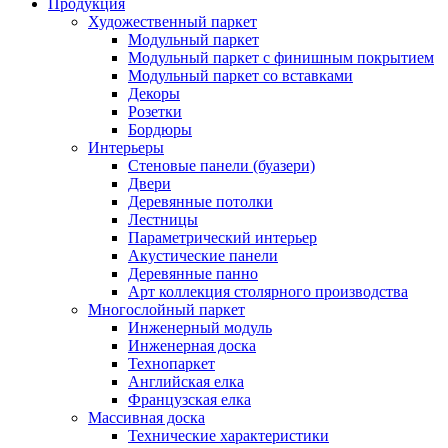
Продукция
Художественный паркет
Модульный паркет
Модульный паркет с финишным покрытием
Модульный паркет со вставками
Декоры
Розетки
Бордюры
Интерьеры
Стеновые панели (буазери)
Двери
Деревянные потолки
Лестницы
Параметрический интерьер
Акустические панели
Деревянные панно
Арт коллекция столярного производства
Многослойный паркет
Инженерный модуль
Инженерная доска
Технопаркет
Английская елка
Французская елка
Массивная доска
Технические характеристики