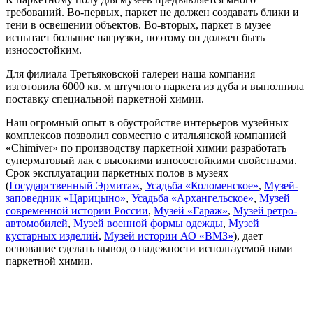
требований. Во-первых, паркет не должен создавать блики и
тени в освещении объектов. Во-вторых, паркет в музее
испытает большие нагрузки, поэтому он должен быть
износостойким.
Для филиала Третьяковской галереи наша компания
изготовила 6000 кв. м штучного паркета из дуба и выполнила
поставку специальной паркетной химии.
Наш огромный опыт в обустройстве интерьеров музейных
комплексов позволил совместно с итальянской компанией
«Chimiver» по производству паркетной химии разработать
суперматовый лак с высокими износостойкими свойствами.
Срок эксплуатации паркетных полов в музеях
(
Государственный Эрмитаж
,
Усадьба «Коломенское»
,
Музей-
заповедник «Царицыно»
,
Усадьба «Архангельское»
,
Музей
современной истории России
,
Музей «Гараж»
,
Музей ретро-
автомобилей
,
Музей военной формы одежды
,
Музей
кустарных изделий
,
Музей истории АО «ВМЗ»
), дает
основание сделать вывод о надежности используемой нами
паркетной химии.